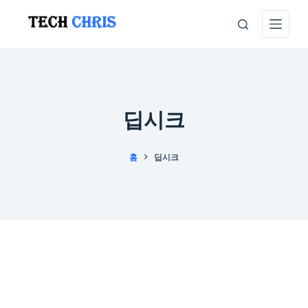
본
문
으
로
건
너
딥시크
뛰
기
홈
딥시크