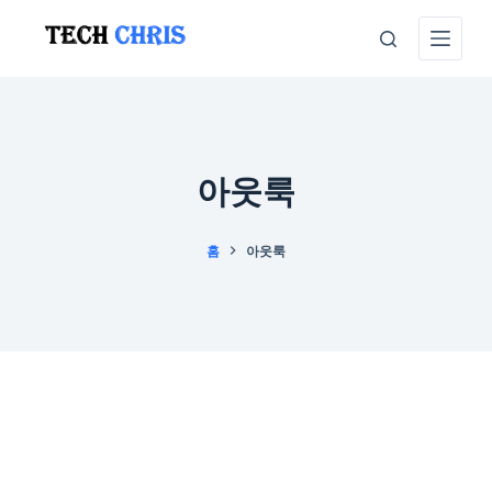
본
문
으
로
건
너
아웃룩
뛰
기
홈
아웃룩