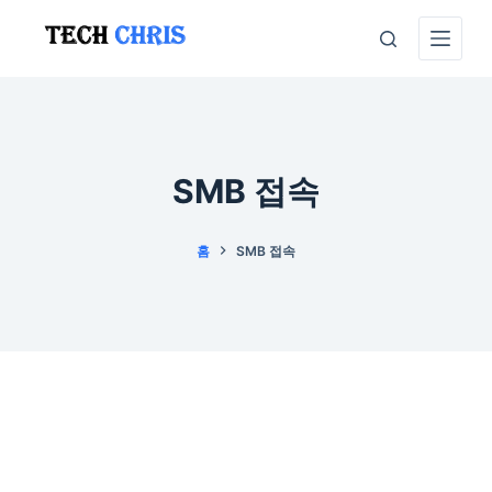
본
문
으
로
건
너
SMB 접속
뛰
기
홈
SMB 접속