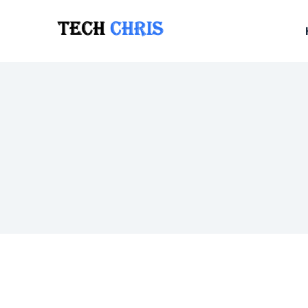
跳
至
内
容