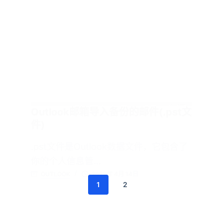
Outlook邮箱导入备份的邮件(.pst文
件)
.pst文件是Outlook数据文件，它包含了
你的个人信息管…
OUTLOOK
2023年 4月 14日
1
2