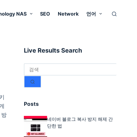
nology NAS
SEO
Network
언어
Live Results Search
결
과
없
음
 키
Posts
찾게
 방
네이버 블로그 복사 방지 해제 간
단한 법