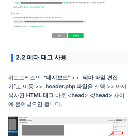
2.2 메타 태그 사용
워드프레스의 “
대시보드
” >> “
테마 파일 편집
기
“로 이동 >>
header.php 파일
을 선택 >> 아까
복사된
HTML 태그
바로 <
head
>
</head>
사이
에 붙여넣으면 됩니다.