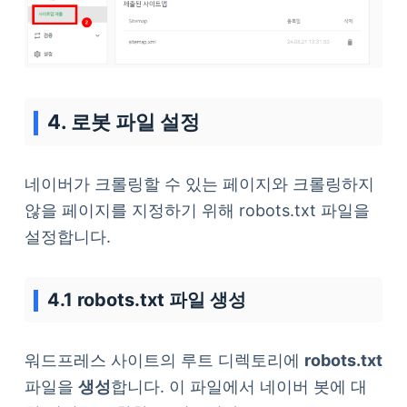
4. 로봇 파일 설정
네이버가 크롤링할 수 있는 페이지와 크롤링하지
않을 페이지를 지정하기 위해 robots.txt 파일을
설정합니다.
4.1 robots.txt 파일 생성
워드프레스 사이트의 루트 디렉토리에
robots.txt
파일을
생성
합니다. 이 파일에서 네이버 봇에 대