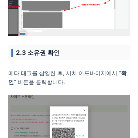
2.3 소유권 확인
메타 태그를 삽입한 후, 서치 어드바이저에서 “
확
인
” 버튼을 클릭합니다.