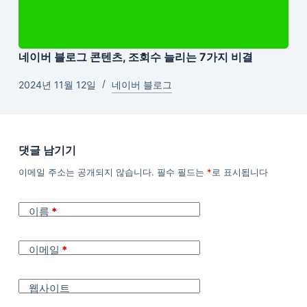
네이버 블로그 콘텐츠, 조회수 늘리는 7가지 비결
2024년 11월 12일
네이버 블로그
댓글 남기기
이메일 주소는 공개되지 않습니다.
필수 필드는
*
로 표시됩니다
이름
*
이메일
*
웹사이트