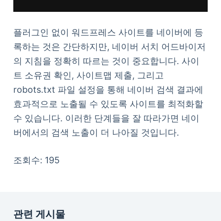
플러그인 없이 워드프레스 사이트를 네이버에 등
록하는 것은 간단하지만, 네이버 서치 어드바이저
의 지침을 정확히 따르는 것이 중요합니다. 사이
트 소유권 확인, 사이트맵 제출, 그리고
robots.txt 파일 설정을 통해 네이버 검색 결과에
효과적으로 노출될 수 있도록 사이트를 최적화할
수 있습니다. 이러한 단계들을 잘 따라가면 네이
버에서의 검색 노출이 더 나아질 것입니다.
조회수: 195
관련 게시물