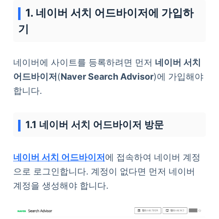
1. 네이버 서치 어드바이저에 가입하
기
네이버에 사이트를 등록하려면 먼저
네이버 서치
어드바이저
(
Naver Search Advisor
)에 가입해야
합니다.
1.1 네이버 서치 어드바이저 방문
네이버 서치 어드바이저
에 접속하여 네이버 계정
으로 로그인합니다. 계정이 없다면 먼저 네이버
계정을 생성해야 합니다.