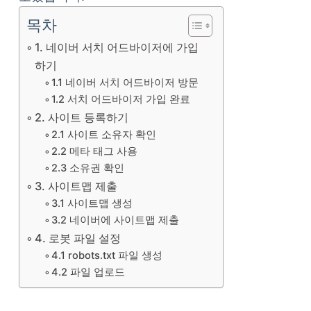
목차
1. 네이버 서치 어드바이저에 가입
하기
1.1 네이버 서치 어드바이저 방문
1.2 서치 어드바이저 가입 완료
2. 사이트 등록하기
2.1 사이트 소유자 확인
2.2 메타 태그 사용
2.3 소유권 확인
3. 사이트맵 제출
3.1 사이트맵 생성
3.2 네이버에 사이트맵 제출
4. 로봇 파일 설정
4.1 robots.txt 파일 생성
4.2 파일 업로드