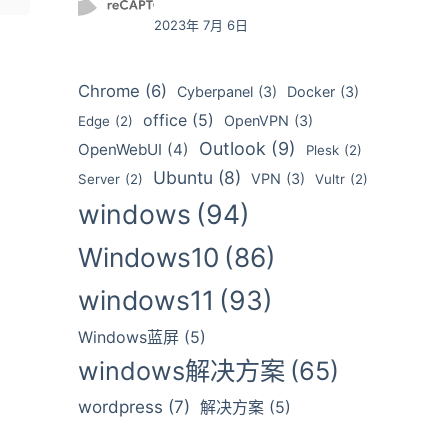
2023年 7月 6日
Chrome
(6)
Cyberpanel
(3)
Docker
(3)
office
(5)
OpenVPN
(3)
Edge
(2)
Outlook
(9)
OpenWebUI
(4)
Plesk
(2)
Ubuntu
(8)
VPN
(3)
Server
(2)
Vultr
(2)
windows
(94)
Windows10
(86)
windows11
(93)
Windows蓝屏
(5)
windows解决方案
(65)
wordpress
(7)
解决方案
(5)